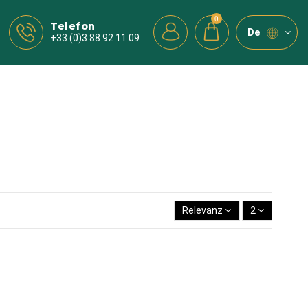
0
Telefon
de
+33 (0)3 88 92 11 09
1 - 2 von 2 Artikel(n)
Relevanz
2