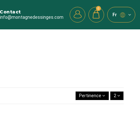
0
Contact
fr
info@montagnedessinges.com
Affichage 1-2 de 2 article(s)
Pertinence
2