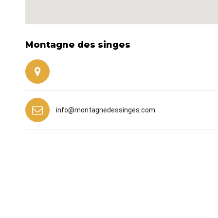
Montagne des singes
La Wick, 67600 Kintzheim
info@montagnedessinges.com
iqitcontactpage - module, you can put own text in
configuration