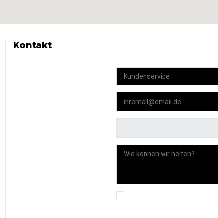
Kontakt
Template
E-Mail
Anhang
Nachricht
Ich akzeptiere die allgemein
Montagne des Singes.